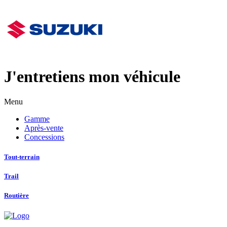
J'entretiens mon véhicule
Menu
Gamme
Après-vente
Concessions
Tout-terrain
Trail
Routière