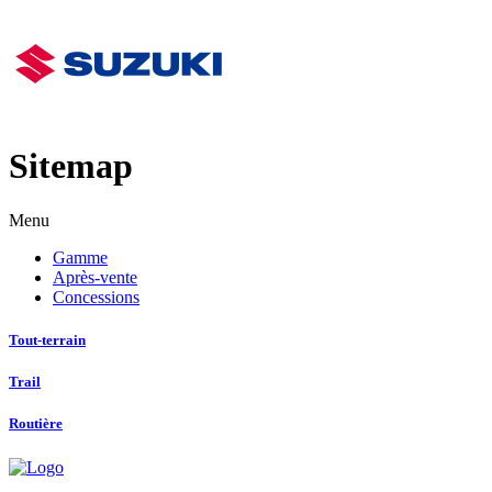
Sitemap
Menu
Gamme
Après-vente
Concessions
Tout-terrain
Trail
Routière